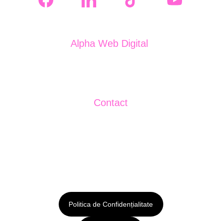
Alpha Web Digital 
J13/2044/2024
CUI: 50272699
Contact
+40750484288
sales@publicitar.eu
Politica de Confidențialitate