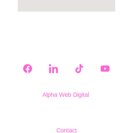
Alpha Web Digital 
J13/2044/2024
CUI: 50272699
Contact