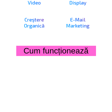
Cum funcționează
Analiza Obiectivelor
Începem cu o discuție detaliată pentru a 
înțelege nevoile și obiectivele afacerii 
tale. Fie că vrei să atragi noi clienți, să 
crești vizibilitatea brandului sau să 
generezi lead-uri, stabilim o strategie 
clară și orientată spre rezultate.